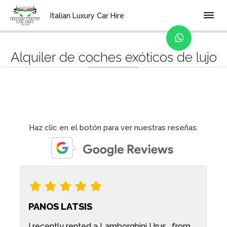
Home
Categoría
Italian Luxury Car Hire
Alquiler de coches exóticos de lujo
Haz clic en el botón para ver nuestras reseñas.
PANOS LATSIS
I recently rented a Lamborghini Urus , from
G