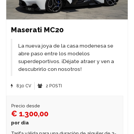
Maserati MC20
La nueva joya de la casa modenesa se
abre paso entre los modelos
superdeportivos. ¡Déjate atraer y ven a
descubrirlo con nosotros!
830 CV
2 POSTI
Precio desde
€ 1.300,00
por dìa
Tarifa vàlida para una duraciòn de alquiler de 3-