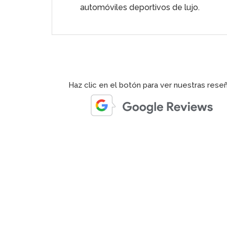
automóviles deportivos de lujo.
Haz clic en el botón para ver nuestras rese
us , from Gianluca and Italian Luxury Car Hire Group . The
d Gianluca was professional and attentive. The vehicle was
exceptionally well. The thrill of driving the Urus was
also ensured that the pick-up and drop-off process was
 in the place and time that I chose. Overall, a delightful
ecommend to others. Thank you for everything!