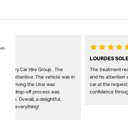
ñas.
LOURDES SOLE
The treatment received by the Sales Manager, Gianl
 in
and his attention was always immediate, exquisite an
car at the requested place. His way of working was 
confidence throughout the entire process. A fully 