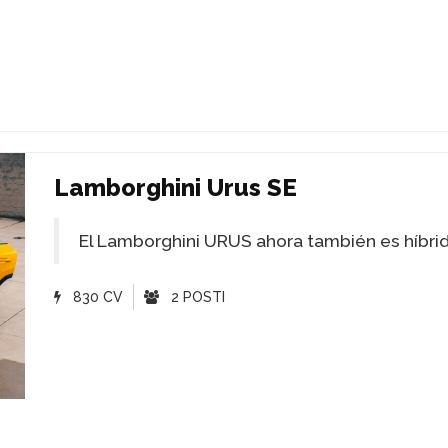
Lamborghini Urus SE
El Lamborghini URUS ahora también es híbri
830 CV
2 POSTI