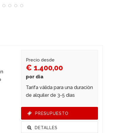
Precio desde
€ 1.400,00
in
por dìa
o
Tarifa vàlida para una duraciòn
de alquiler de 3-5 dìas
PRESUPUESTO
DETALLES