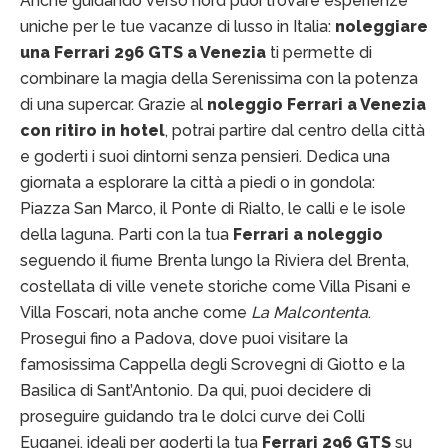
Anche guidando verso nord puoi trovare esperienze
uniche per le tue vacanze di lusso in Italia:
noleggiare
una Ferrari 296 GTS a Venezia
ti permette di
combinare la magia della Serenissima con la potenza
di una supercar. Grazie al
noleggio Ferrari a Venezia
con ritiro in hotel
, potrai partire dal centro della città
e goderti i suoi dintorni senza pensieri. Dedica una
giornata a esplorare la città a piedi o in gondola:
Piazza San Marco, il Ponte di Rialto, le calli e le isole
della laguna. Parti con la tua
Ferrari a noleggio
seguendo il fiume Brenta lungo la Riviera del Brenta,
costellata di ville venete storiche come Villa Pisani e
Villa Foscari, nota anche come
La Malcontenta
.
Prosegui fino a Padova, dove puoi visitare la
famosissima Cappella degli Scrovegni di Giotto e la
Basilica di Sant’Antonio. Da qui, puoi decidere di
proseguire guidando tra le dolci curve dei Colli
Euganei, ideali per goderti la tua
Ferrari
296 GTS
su