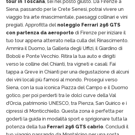
tour in Toscana
, sei nel posto giusto. Da Firenze a
Siena, passando per le Crete Senesi, potrai vivere un
viaggio tra arte rinascimentale, paesaggi collinari e vini
pregiati. Approfitta del
noleggio Ferrari 296 GTS
con partenza da aeroporto
di Firenze per iniziare il
tuo tour appena atterrato nella culla del Rinascimento.
Ammira il Duomo, la Galleria degli Uffizi, il Giardino di
Boboli e Ponte Vecchio. Ritira la tua auto e dirigiti
verso le colline del Chianti, tra vigneti e casali. Fai
tappa a Greve in Chianti per una degustazione di alcuni
dei vini locali più famosi al mondo. Prosegui verso
Siena, con la sua iconica Piazza del Campo e il Duomo
gotico, per poi perderti tra le dolci curve della Val
d’Orcia, patrimonio UNESCO, tra Pienza, San Quirico e i
cipressi di Monticchiello. Questa zona è perfetta per
goderti la guida in modalità sport e sprigionare tutta la
potenza della tua
Ferrari 296 GTS cabrio
. Concludi il
tuo viaggio passando da Montalcino per una sosta