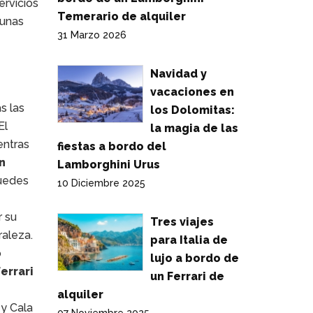
ervicios
Temerario de alquiler
 unas
31 Marzo 2026
Navidad y
vacaciones en
s las
los Dolomitas:
 El
la magia de las
entras
fiestas a bordo del
en
Lamborghini Urus
puedes
10 Diciembre 2025
r su
Tres viajes
raleza.
para Italia de
o
lujo a bordo de
errari
un Ferrari de
alquiler
 y Cala