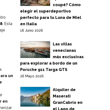
coupé? Cómo
elegir el superdeportivo
atro
perfecto para tu Luna de Miel
F8
. Esta
en Italia
aje
18 Junio 2026
Las villas
venecianas
más exclusivas
para explorar a bordo de un
a
Porsche 911 Targa GTS
para un
26 Mayo 2026
e
Alquiler de
ir
Maserati
r en
GranCabrio en
menzar
el Lago de