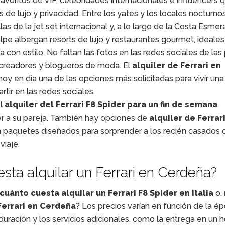
avoritos de VIP, celebridades internacionales e influencers 
 de lujo y privacidad. Entre los yates y los locales nocturno
as de la jet set internacional y, a lo largo de la Costa Esmera
lpe albergan resorts de lujo y restaurantes gourmet, ideales
a con estilo. No faltan las fotos en las redes sociales de las
a creadores y blogueros de moda. El
alquiler de Ferrari en
oy en día una de las opciones más solicitadas para vivir una
tir en las redes sociales.
el
alquiler del Ferrari F8 Spider para un fin de semana
er a su pareja. También hay opciones de
alquiler de Ferrar
n paquetes diseñados para sorprender a los recién casados 
viaje.
esta alquilar un Ferrari en Cerdeña?
cuánto cuesta alquilar un Ferrari F8 Spider en Italia
o,
Ferrari en Cerdeña
? Los precios varían en función de la ép
duración y los servicios adicionales, como la entrega en un 