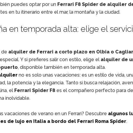
ambién puedes optar por un
Ferrari F8 Spider de alquiler d
ites en tu itinerario entre el mar, la montaña y la ciudad.
ña en temporada alta: elige el servic
s de
alquiler de Ferrari a corto plazo en Olbia o Cagliar
pecial. Y si prefieres salir con estilo, elige el
alquiler de u
ropuerto
, disponible también en temporada alta.
alquiler
no es solo unas vacaciones: es un estilo de vida, u
d, la potencia y la elegancia. Tanto si busca relajación, aven
ina, el
Ferrari Spider F8
es el compañero perfecto para de
a inolvidable.
tus vacaciones de verano en un Ferrari? Descubre
algunos l
s de lujo en Italia a bordo del Ferrari Roma Spider
.