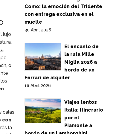
Como: la emoción del Tridente
con entrega exclusiva en el
o
muelle
30 Abril 2026
 lujo
stura,
El encanto de
ta
la ruta Mille
mpo
Miglia 2026 a
ach, o
bordo de un
ente
Ferrari de alquiler
 los
16 Abril 2026
en
Viajes lentos
Italia: Itinerario
y calas
por el
o con
Piamonte a
rás la
bordo de un Lamborghini