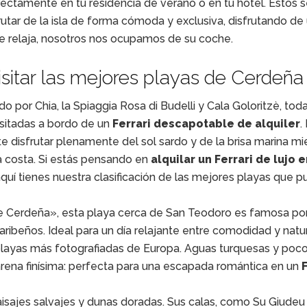
ctamente en tu residencia de verano o en tu hotel. Estos s
rutar de la isla de forma cómoda y exclusiva, disfrutando de
se relaja, nosotros nos ocupamos de su coche.
visitar las mejores playas de Cerdeña
 por Chia, la Spiaggia Rosa di Budelli y Cala Goloritzè, toda
sitadas a bordo de un
Ferrari descapotable de alquiler
.
e disfrutar plenamente del sol sardo y de la brisa marina mi
a costa. Si estás pensando en
alquilar un Ferrari de lujo 
aquí tienes nuestra clasificación de las mejores playas que 
de Cerdeña», esta playa cerca de San Teodoro es famosa po
aribeños. Ideal para un día relajante entre comodidad y natu
s playas más fotografiadas de Europa. Aguas turquesas y poc
arena finísima: perfecta para una escapada romántica en un
F
paisajes salvajes y dunas doradas. Sus calas, como Su Giudeu