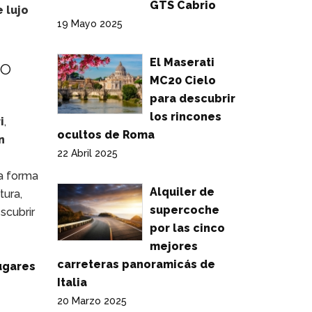
GTS Cabrio
e lujo
19 Mayo 2025
El Maserati
io
MC20 Cielo
para descubrir
los rincones
i
,
ocultos de Roma
n
22 Abril 2025
na forma
Alquiler de
tura,
supercoche
scubrir
por las cinco
mejores
carreteras panoramicás de
ugares
Italia
20 Marzo 2025