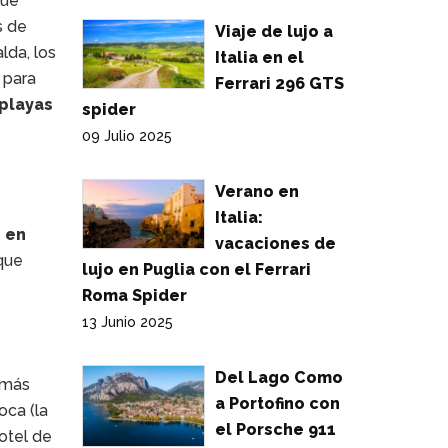
que
s de
Viaje de lujo a
lda, los
Italia en el
 para
Ferrari 296 GTS
playas
spider
09 Julio 2025
Verano en
Italia:
i en
vacaciones de
que
lujo en Puglia con el Ferrari
Roma Spider
13 Junio 2025
Del Lago Como
 más
a Portofino con
oca (la
el Porsche 911
hotel de