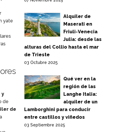
07 Noviembre 2025
r
Alquiler de
n yate
Maserati en
Friuli-Venecia
lares
Julia: desde las
ras
alturas del Collio hasta el mar
de Trieste
03 Octubre 2025
dores
Qué ver en la
región de las
 y
Langhe Italia:
o de
alquiler de un
iler de
Lamborghini para conducir
a
entre castillos y viñedos
03 Septiembre 2025