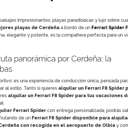
aisajes impresionantes, playas paradisíacas y lujo sobre cu
jores playas de Cerdeña
a bordo de un
Ferrari Spider 
ana, elegante y potente, es la compañera perfecta para un vi
 ruta panorámica por Cerdeña: la
abas
rtivo: es una experiencia de conducción única, pensada par
 al estilo. Tanto si quieres
alquilar un Ferrari F8 Spider 
eres
alquilar un Ferrari F8 Spider para tus vacaciones d
al.
quiler Ferrari Spider
con entrega personalizada, podrás sal
sfrutando de un
Ferrari F8 Spider disponible para alquila
 Cerdeña
con recogida en el aeropuerto de Olbia
y co