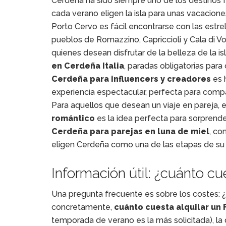
Cerdeña ha sido siempre uno de los destinos f
cada verano eligen la isla para unas vacaciones
Porto Cervo es fácil encontrarse con las estrell
pueblos de Romazzino, Capriccioli y Cala di Vo
quienes desean disfrutar de la belleza de la isl
en Cerdeña Italia
, paradas obligatorias par
Cerdeña para influencers y creadores
es h
experiencia espectacular, perfecta para compar
Para aquellos que desean un viaje en pareja, 
romántico
es la idea perfecta para sorprend
Cerdeña para parejas en luna de miel
, co
eligen Cerdeña como una de las etapas de su 
Información útil: ¿cuánto cu
Una pregunta frecuente es sobre los costes: ¿
concretamente,
cuánto cuesta alquilar un 
temporada de verano es la más solicitada), la 