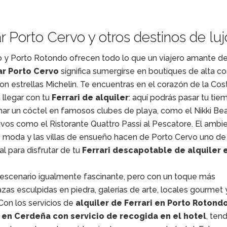
tar Porto Cervo y otros destinos de luj
o y Porto Rotondo ofrecen todo lo que un viajero amante del
tar Porto Cervo
significa sumergirse en boutiques de alta co
n estrellas Michelin. Te encuentras en el corazón de la Cos
 llegar con tu
Ferrari de alquiler
: aquí podrás pasar tu tie
omar un cóctel en famosos clubes de playa, como el Nikki Be
sivos como el Ristorante Quattro Passi al Pescatore. El ambi
e moda y las villas de ensueño hacen de Porto Cervo uno de
l para disfrutar de tu
Ferrari descapotable de alquiler 
 escenario igualmente fascinante, pero con un toque más
zas esculpidas en piedra, galerías de arte, locales gourmet 
Con los servicios de
alquiler de Ferrari en Porto Rotond
i en Cerdeña con servicio de recogida en el hotel
, tend