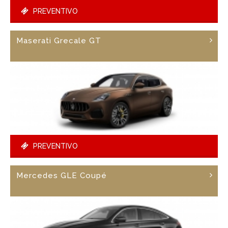
PREVENTIVO
Maserati Grecale GT
PREVENTIVO
Mercedes GLE Coupé