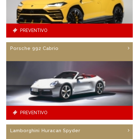
PREVENTIVO
Porsche 992 Cabrio
PREVENTIVO
Lamborghini Huracan Spyder