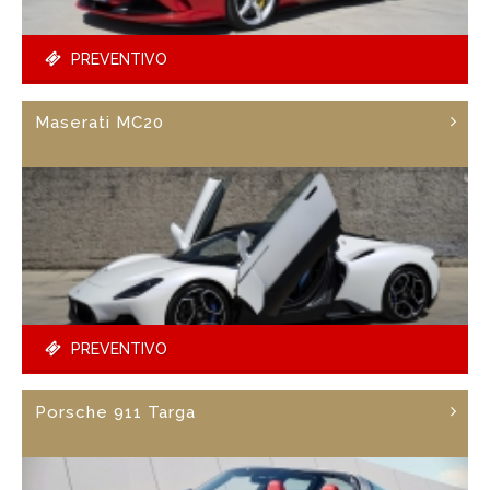
PREVENTIVO
Maserati MC20
PREVENTIVO
Porsche 911 Targa