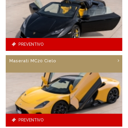
PREVENTIVO
Maserati MC20 Cielo
PREVENTIVO