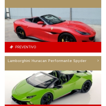
PREVENTIVO
Lamborghini Huracan Performante Spyder