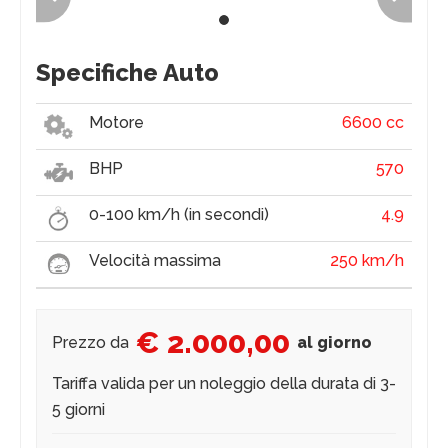
Specifiche Auto
Motore
6600 cc
BHP
570
0-100 km/h (in secondi)
4.9
Velocità massima
250 km/h
€ 2.000,00
Prezzo da
al giorno
Tariffa valida per un noleggio della durata di 3-
5 giorni