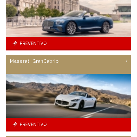
PREVENTIVO
Maserati GranCabrio
PREVENTIVO