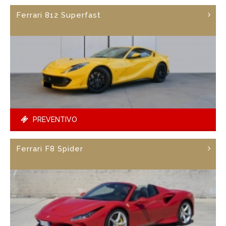
Ferrari 812 Superfast
PREVENTIVO
Ferrari F8 Spider