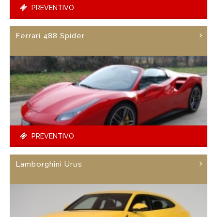
PREVENTIVO
Ferrari 488 Spider
PREVENTIVO
Lamborghini Urus