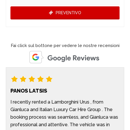
PREVENTIVO
Fai click sul bottone per vedere le nostre recensioni
PANOS LATSIS
I recently rented a Lamborghini Urus , from
Gianluca and Italian Luxury Car Hire Group . The
booking process was seamless, and Gianluca was
professional and attentive. The vehicle was in