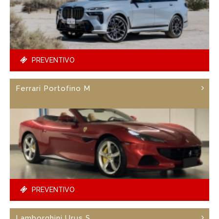
PREVENTIVO
Ferrari Portofino M
PREVENTIVO
Lamborghini Urus S