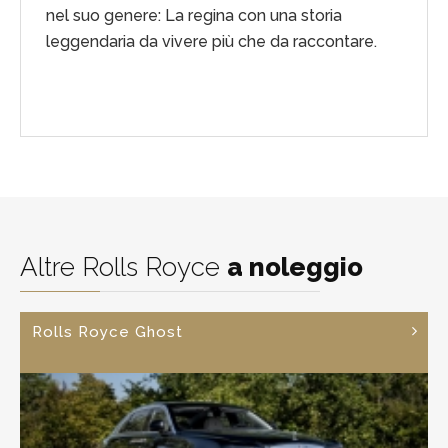
nel suo genere: La regina con una storia
leggendaria da vivere più che da raccontare.
Altre Rolls Royce
a noleggio
Rolls Royce Ghost