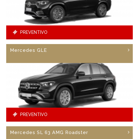
PREVENTIVO
Mercedes GLE
PREVENTIVO
Mercedes SL 63 AMG Roadster