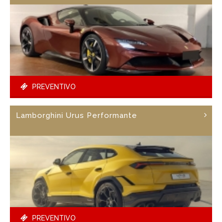
PREVENTIVO
Lamborghini Urus Performante
PREVENTIVO