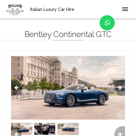
Home
Località
Italian Luxury Car Hire
Bentley Continental GTC