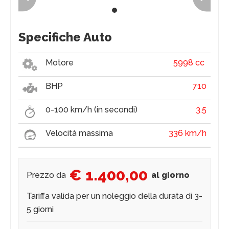
Specifiche Auto
Motore
5998 cc
BHP
710
0-100 km/h (in secondi)
3.5
Velocità massima
336 km/h
€ 1.400,00
Prezzo da
al giorno
Tariffa valida per un noleggio della durata di 3-
5 giorni