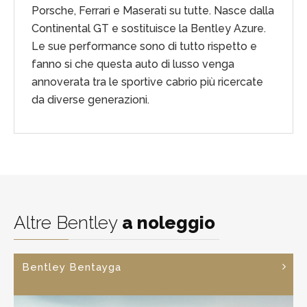
Porsche, Ferrari e Maserati su tutte. Nasce dalla
Continental GT e sostituisce la Bentley Azure.
Le sue performance sono di tutto rispetto e
fanno si che questa auto di lusso venga
annoverata tra le sportive cabrio più ricercate
da diverse generazioni.
Altre Bentley
a noleggio
Bentley Bentayga