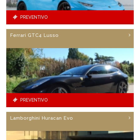
PREVENTIVO
Ferrari GTC4 Lusso
PREVENTIVO
Lamborghini Huracan Evo