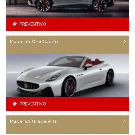
PREVENTIVO
Maserati GranCabrio
PREVENTIVO
Maserati Grecale GT