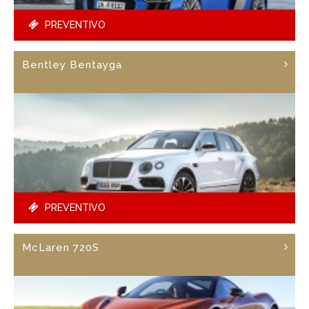
PREVENTIVO
Bentley Bentayga
PREVENTIVO
McLaren 720S