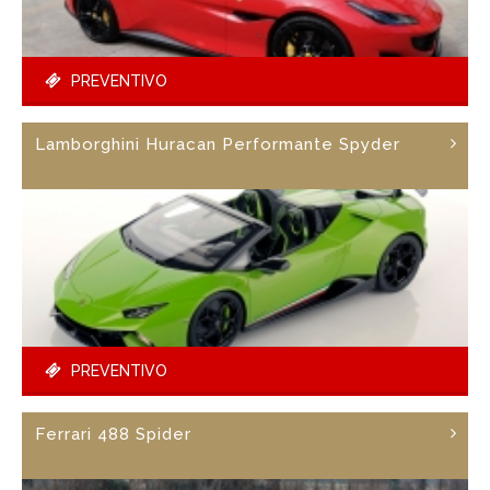
PREVENTIVO
Lamborghini Huracan Performante Spyder
PREVENTIVO
Ferrari 488 Spider