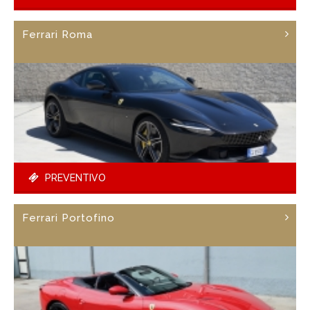
Ferrari Roma
PREVENTIVO
Ferrari Portofino