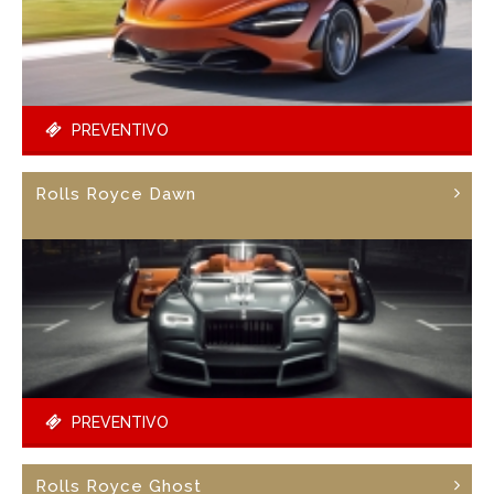
PREVENTIVO
Rolls Royce Dawn
PREVENTIVO
Rolls Royce Ghost