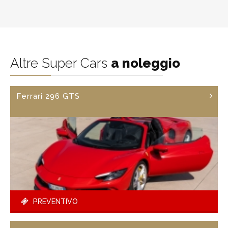
Altre Super Cars
a noleggio
Ferrari 296 GTS
PREVENTIVO