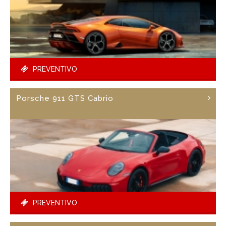
PREVENTIVO
Porsche 911 GTS Cabrio
PREVENTIVO