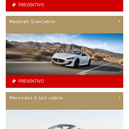
PREVENTIVO
Maserati GranCabrio
PREVENTIVO
Mercedes S 500 cabrio