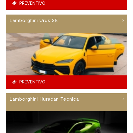
PREVENTIVO
Lamborghini Urus SE
PREVENTIVO
Lamborghini Huracan Tecnica