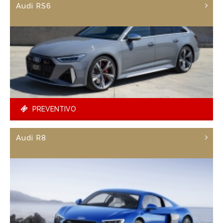
Audi RS6
PREVENTIVO
Audi R8