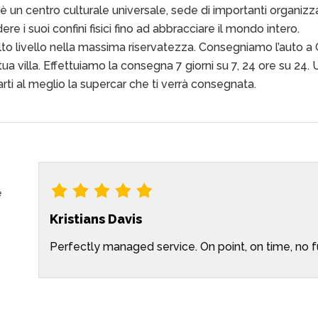
è un centro culturale universale, sede di importanti organizzaz
re i suoi confini fisici fino ad abbracciare il mondo intero.
to livello nella massima riservatezza. Consegniamo l’auto a Gi
tua villa. Effettuiamo la consegna 7 giorni su 7, 24 ore su 24.
arti al meglio la supercar che ti verrà consegnata.
e
Kristians Davis
Perfectly managed service. On point, on time, no fu
d