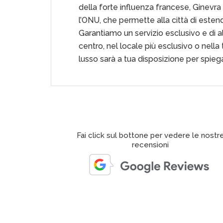
della forte influenza francese, Ginevra 
l’ONU, che permette alla città di estende
Garantiamo un servizio esclusivo e di al
centro, nel locale più esclusivo o nella 
lusso sarà a tua disposizione per spieg
Fai click sul bottone per vedere le nostr
recensioni
ari Roma from Italian Luxury Car Hire Group during our
ped it off in Florence, and we drove it around Tuscany (San
anluca was great with facilitating the drop-off. The car looke
t when we arrived at the pick up point. We looked around the