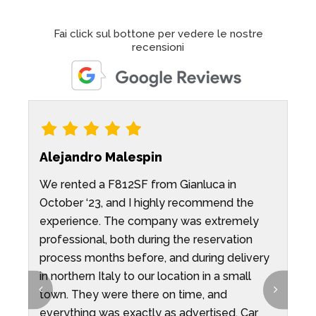
Fai click sul bottone per vedere le nostre
recensioni
Alejandro Malespin
We rented a F812SF from Gianluca in
A
October ‘23, and I highly recommend the
p
experience. The company was extremely
b
professional, both during the reservation
p
process months before, and during delivery
r
in northern Italy to our location in a small
l
town. They were there on time, and
a
r
everything was exactly as advertised. Car
e